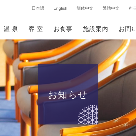
日本語
English
簡体中文
繁體中文
한
温 泉
客 室
お食事
施設案内
お問
お知らせ