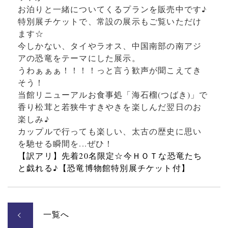
お泊りと一緒についてくるプランを販売中です♪
特別展チケットで、常設の展示もご覧いただけ
ます☆
今しかない、タイやラオス、中国南部の南アジ
アの恐竜をテーマにした展示。
うわぁぁぁ！！！！っと言う歓声が聞こえてき
そう！
当館リニューアルお食事処「海石榴(つばき)」で
香り松茸と若狭牛すきやきを楽しんだ翌日のお
楽しみ♪
カップルで行っても楽しい、太古の歴史に思い
を馳せる瞬間を...ぜひ！
【訳アリ】先着20名限定☆今ＨＯＴな恐竜たち
と戯れる♪【恐竜博物館特別展チケット付】
一覧へ