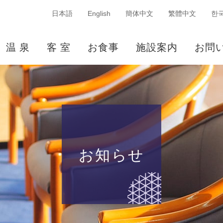
日本語
English
簡体中文
繁體中文
한
温 泉
客 室
お食事
施設案内
お問
お知らせ