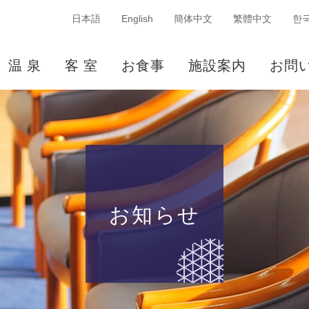
日本語
English
簡体中文
繁體中文
한
温 泉
客 室
お食事
施設案内
お問
お知らせ