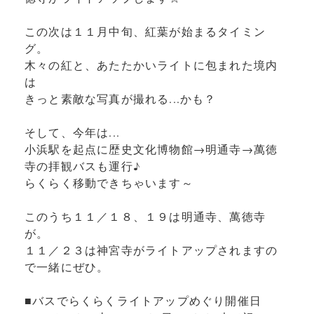
この次は１１月中旬、紅葉が始まるタイミン
グ。
木々の紅と、あたたかいライトに包まれた境内
は
きっと素敵な写真が撮れる...かも？
そして、今年は...
小浜駅を起点に歴史文化博物館→明通寺→萬徳
寺の拝観バスも運行♪
らくらく移動できちゃいます～
このうち１１／１８、１９は明通寺、萬徳寺
が。
１１／２３は神宮寺がライトアップされますの
で一緒にぜひ。
■バスでらくらくライトアップめぐり開催日