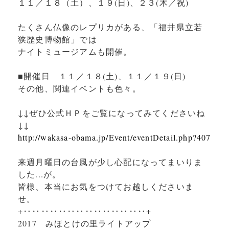
１１／１８（土）、１９(日)、２３(木／祝)
たくさん仏像のレプリカがある、「福井県立若
狭歴史博物館」では
ナイトミュージアムも開催。
■開催日 １１／１８(土)、１１／１９(日)
その他、関連イベントも色々。
↓↓ぜひ公式ＨＰをご覧になってみてくださいね
↓↓
http://wakasa-obama.jp/Event/eventDetail.php?407
来週月曜日の台風が少し心配になってまいりま
した...が。
皆様、本当にお気をつけてお越しくださいま
せ。
+‥‥‥‥‥‥‥‥‥‥‥‥‥‥+
2017 みほとけの里ライトアップ